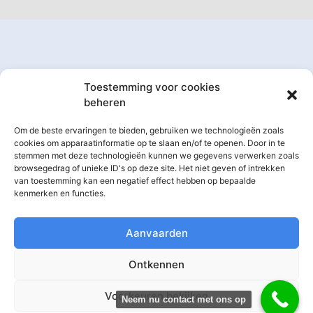
Toestemming voor cookies
GSM Baarle-Nassau
beheren
Om de beste ervaringen te bieden, gebruiken we technologieën zoals
Toegewijd telefoon- en tabletreparatiecentrum in Baarle-
cookies om apparaatinformatie op te slaan en/of te openen. Door in te
Nassau
.
stemmen met deze technologieën kunnen we gegevens verwerken zoals
browsegedrag of unieke ID's op deze site. Het niet geven of intrekken
van toestemming kan een negatief effect hebben op bepaalde
GSM Reparaties Gilze-Rijen
kenmerken en functies.
GSM Reparaties Hoogstraten
Aanvaarden
Sitemap
Ontkennen
Voorkeuren bekijken
Neem nu contact met ons op
Legal
Pagina's