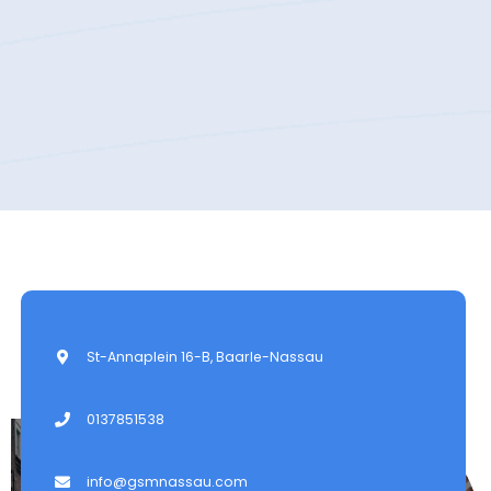
St-Annaplein 16-B, Baarle-Nassau
0137851538
info@gsmnassau.com