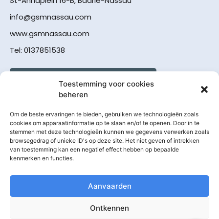
St-Annaplein 16-B, Baarle-Nassau
info@gsmnassau.com
www.gsmnassau.com
Tel: 0137851538
Toestemming voor cookies
beheren
Om de beste ervaringen te bieden, gebruiken we technologieën zoals
cookies om apparaatinformatie op te slaan en/of te openen. Door in te
stemmen met deze technologieën kunnen we gegevens verwerken zoals
browsegedrag of unieke ID's op deze site. Het niet geven of intrekken
van toestemming kan een negatief effect hebben op bepaalde
kenmerken en functies.
F
I
W
a
n
h
Aanvaarden
c
s
a
e
t
t
Ontkennen
b
a
s
© Copyright 2022 created for GSM Nassau.
SEO by JNB Web