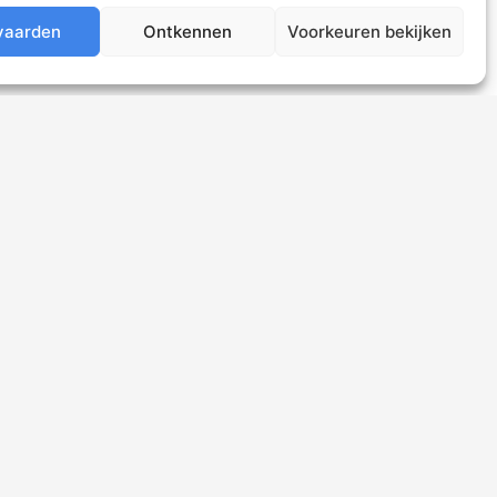
vaarden
Ontkennen
Voorkeuren bekijken
Contact
St-Annaplein 16-B, Baarle-Nassau
info@gsmnassau.com
www.gsmnassau.com
Tel: 0137851538