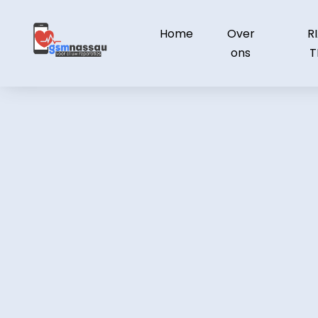
Skip
to
Home
Over
R
content
ons
T